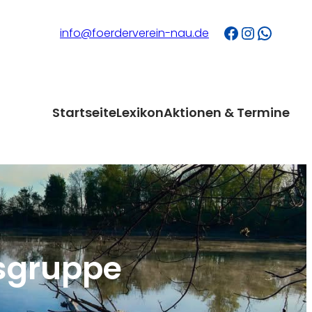
Facebook
Instagram
WhatsApp
info@foerderverein-nau.de
Startseite
Lexikon
Aktionen & Termine
sgruppe