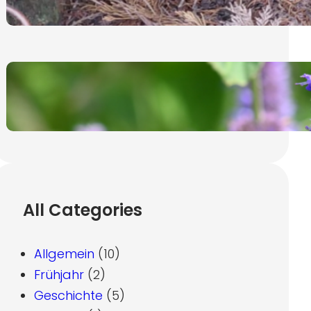
19. November 2024
Ysop, lat. Hyssopus Officinalis
7. November 2024
All Categories
Allgemein
(10)
Frühjahr
(2)
Geschichte
(5)