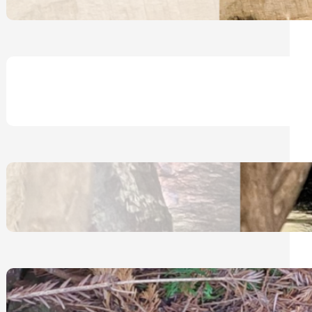
30. April 2025
Notfederchenhilfe Katja Ripper
24. Januar 2025
Eichhörnchen – Allgemeines
12. Dezember 2024
Igel – Schlafmöglichkeiten im
Garten