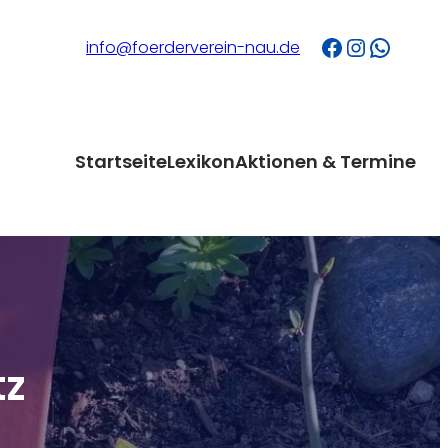
Facebook
Instagram
WhatsApp
info@foerderverein-nau.de
Startseite
Lexikon
Aktionen & Termine
tz