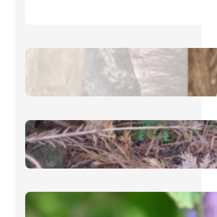
24. Januar 2025
Eichhörnchen – Allgemeines
12. Dezember 2024
Igel – Schlafmöglichkeiten im
Garten
19. November 2024
Ysop, lat. Hyssopus Officinalis