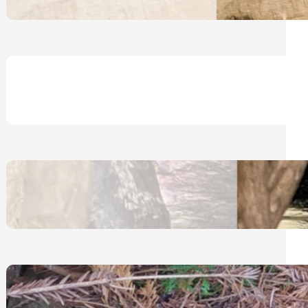
30. April 2025
Notfederchenhilfe Katja Ripper
24. Januar 2025
Eichhörnchen – Allgemeines
12. Dezember 2024
Igel – Schlafmöglichkeiten im
Garten