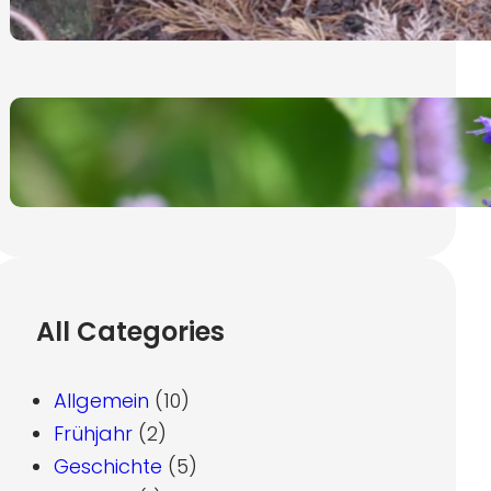
19. November 2024
Ysop, lat. Hyssopus Officinalis
7. November 2024
All Categories
Allgemein
(10)
Frühjahr
(2)
Geschichte
(5)