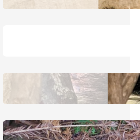
30. April 2025
Notfederchenhilfe Katja Ripper
24. Januar 2025
Eichhörnchen – Allgemeines
12. Dezember 2024
Igel – Schlafmöglichkeiten im
Garten