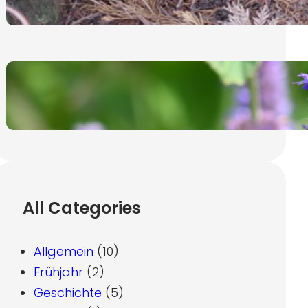
19. November 2024
Ysop, lat. Hyssopus Officinalis
7. November 2024
All Categories
Allgemein
(10)
Frühjahr
(2)
Geschichte
(5)