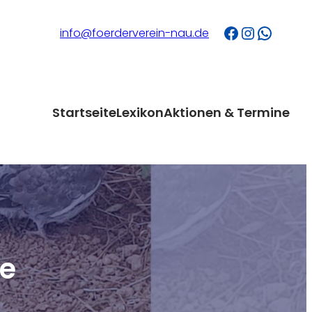
Facebook
Instagram
WhatsApp
info@foerderverein-nau.de
Startseite
Lexikon
Aktionen & Termine
e