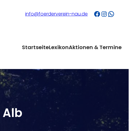
Facebook
Instagram
WhatsApp
info@foerderverein-nau.de
Startseite
Lexikon
Aktionen & Termine
 Alb