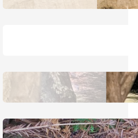
30. April 2025
Notfederchenhilfe Katja Ripper
24. Januar 2025
Eichhörnchen – Allgemeines
12. Dezember 2024
Igel – Schlafmöglichkeiten im
Garten