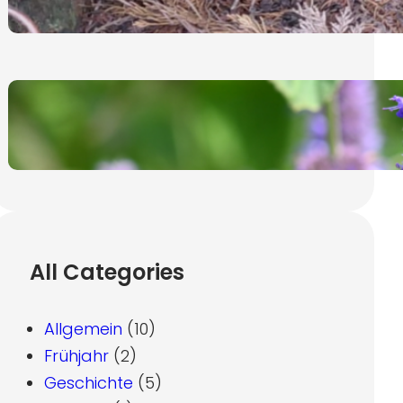
19. November 2024
Ysop, lat. Hyssopus Officinalis
7. November 2024
All Categories
Allgemein
(10)
Frühjahr
(2)
Geschichte
(5)