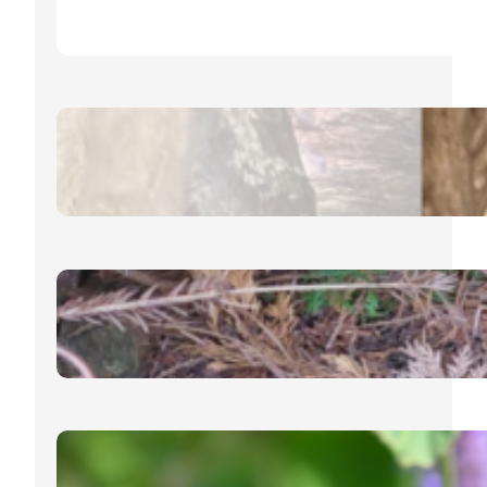
24. Januar 2025
Eichhörnchen – Allgemeines
12. Dezember 2024
Igel – Schlafmöglichkeiten im
Garten
19. November 2024
Ysop, lat. Hyssopus Officinalis