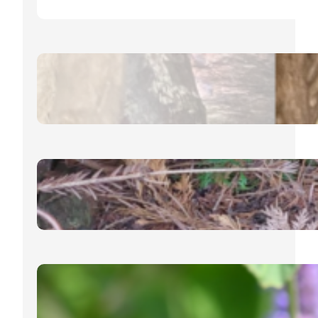
Eichhörnchen – Allgemeines
12. Dezember 2024
Igel – Schlafmöglichkeiten im
Garten
19. November 2024
Ysop, lat. Hyssopus Officinalis
7. November 2024